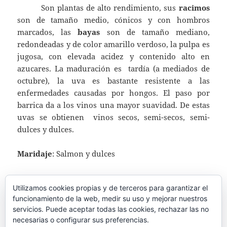
Son plantas de alto rendimiento, sus
racimos
son de tamaño medio, cónicos y con hombros
marcados, las
bayas
son de tamaño mediano,
redondeadas y de color amarillo verdoso, la pulpa es
jugosa, con elevada acidez y contenido alto en
azucares. La maduración es tardía (a mediados de
octubre), la uva es bastante resistente a las
enfermedades causadas por hongos. El paso por
barrica da a los vinos una mayor suavidad. De estas
uvas se obtienen vinos secos, semi-secos, semi-
dulces y dulces.
Maridaje
: Salmon y dulces
Fuentes
:
WIKIPEDIA
,
GEORGIAN WINE
Utilizamos cookies propias y de terceros para garantizar el
HOUSE
,
WINE SEARCHER
y
Wein-Plus.eu
funcionamiento de la web, medir su uso y mejorar nuestros
servicios. Puede aceptar todas las cookies, rechazar las no
Agradecimientos
a Google por su traductor
necesarias o configurar sus preferencias.