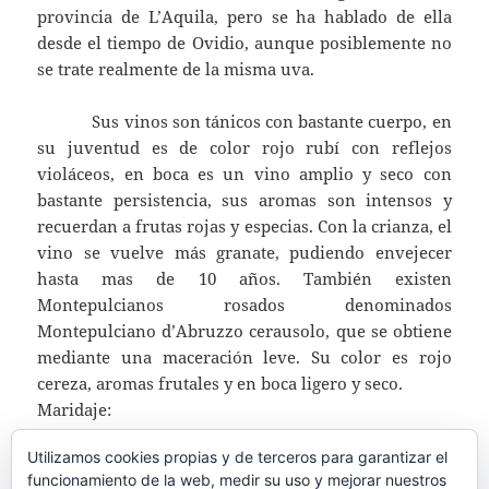
provincia de L’Aquila, pero se ha hablado de ella
desde el tiempo de Ovidio, aunque posiblemente no
se trate realmente de la misma uva.
Sus vinos son tánicos con bastante cuerpo, en
su juventud es de color rojo rubí con reflejos
violáceos, en boca es un vino amplio y seco con
bastante persistencia, sus aromas son intensos y
recuerdan a frutas rojas y especias. Con la crianza, el
vino se vuelve más granate, pudiendo envejecer
hasta mas de 10 años. También existen
Montepulcianos rosados denominados
Montepulciano d’Abruzzo cerausolo, que se obtiene
mediante una maceración leve. Su color es rojo
cereza, aromas frutales y en boca ligero y seco.
Maridaje:
– Para el tinto: Carnes rojas y blancas, cerdo y
Utilizamos cookies propias y de terceros para garantizar el
quesos curados.
funcionamiento de la web, medir su uso y mejorar nuestros
– Para el rosado pastas, pescados y carnes blancas