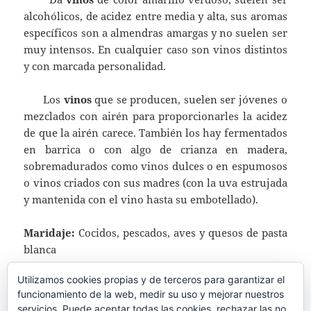
alcohólicos, de acidez entre media y alta, sus aromas
específicos son a almendras amargas y no suelen ser
muy intensos. En cualquier caso son vinos distintos
y con marcada personalidad.
Los
vinos
que se producen, suelen ser jóvenes o
mezclados con airén para proporcionarles la acidez
de que la airén carece. También los hay fermentados
en barrica o con algo de crianza en madera,
sobremadurados como vinos dulces o en espumosos
o vinos criados con sus madres (con la uva estrujada
y mantenida con el vino hasta su embotellado).
Maridaje:
Cocidos, pescados, aves y quesos de pasta
blanca
Utilizamos cookies propias y de terceros para garantizar el
Fuentes
:
MAGRAMA
,
Wikipedia
,
Acenología
y
funcionamiento de la web, medir su uso y mejorar nuestros
taninotanino
servicios. Puede aceptar todas las cookies, rechazar las no